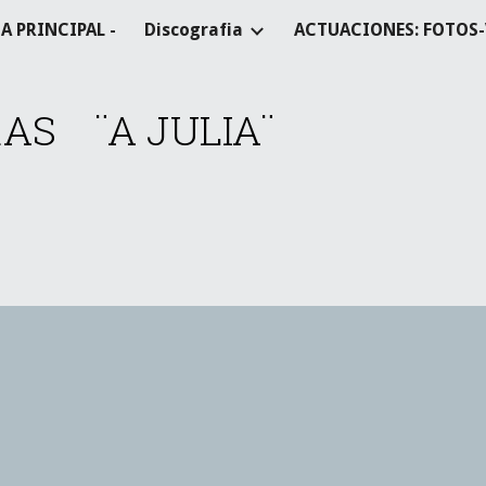
A PRINCIPAL -
Discografia
ACTUACIONES: FOTOS
ip to main content
Skip to navigat
AS    ¨A JULIA¨